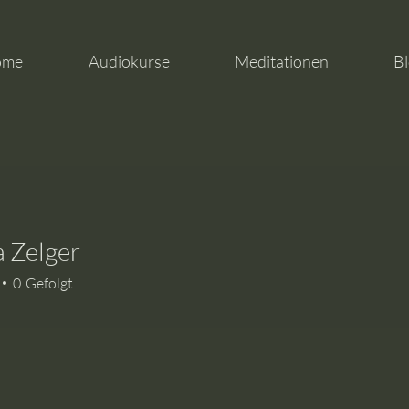
ome
Audiokurse
Meditationen
Bl
 Zelger
lger
0
Gefolgt