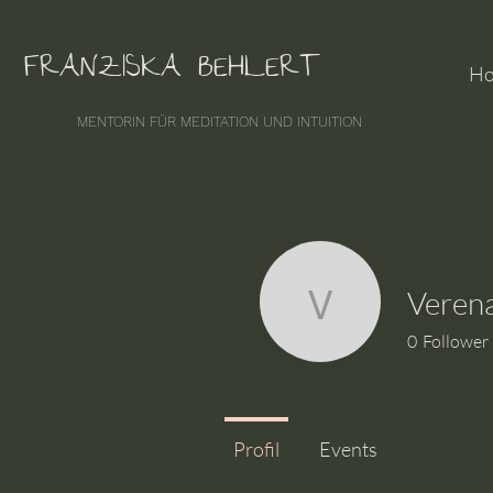
FRANZISKA BEHLERT
H
MENTORIN FÜR MEDITATION UND INTUITION
Verena
Verena Ze
0
Follower
Profil
Events