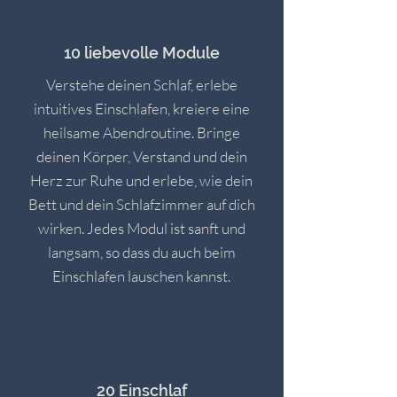
10 liebevolle Module
Verstehe deinen Schlaf, erlebe
intuitives Einschlafen, kreiere eine
heilsame Abendroutine. Bringe
deinen Körper, Verstand und dein
Herz zur Ruhe und erlebe, wie dein
Bett und dein Schlafzimmer auf dich
wirken. Jedes Modul ist sanft und
langsam, so dass du auch beim
Einschlafen lauschen kannst.
20 Einschlaf