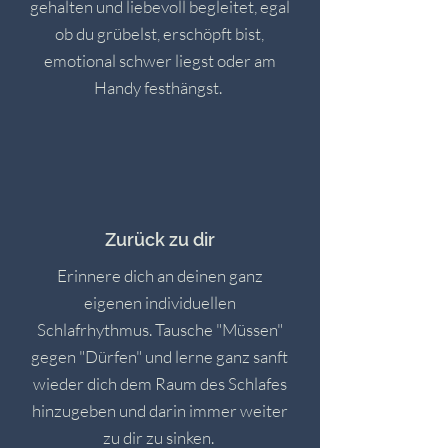
gehalten und liebevoll begleitet, egal
ob du grübelst, erschöpft bist,
emotional schwer liegst oder am
Handy festhängst.
Zurück zu dir
Erinnere dich an deinen ganz
eigenen individuellen
Schlafrhythmus. Tausche "Müssen"
gegen "Dürfen" und lerne ganz sanft
wieder dich dem Raum des Schlafes
hinzugeben und darin immer weiter
zu dir zu sinken.