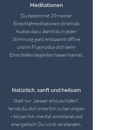
Meditationen
Du bekommst 20 meiner
Einschlafmeditationen direkt als
Audios dazu, damit du in jeder
Stimmung ganz entspannt offline
und im Flugmodus dich beim
Einschlafen begleiten lassen kannst.
Natürlich, sanft und heilsam
Statt nur „besser einzuschlafen“,
lernst du, dich innerlich zu beruhigen
– körperlich, mental, emotional und
energetisch. Du wirst verstanden,