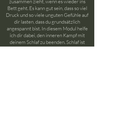
zusammen zieht, wenn es wieder ins
Bett geht. Es kann gut sein, dass so viel
Druck und so viele unguten Gefühle auf
dir lasten, dass du grundsätzlich
angespannt bist. In diesem Modul helfe
ich dir dabei, den inneren Kampf mit
deinem Schlaf zu beenden. Schlaf ist
nichts, was du tun musst. Schlaf findet
dich. Mit einer tief beruhigenden
Meditation lernst du, loszulassen, dich
tragen zu lassen und deinem Schlaf
wieder zu vertrauen. Nach diesem
Modul fühlt sich Schlaf nicht mehr wie
Mühe an, sondern wie Heimkommen –
sanft, sicher, natürlich
Dauer: 16 Minuten + 14 Minuten
Musik zum Einschlafen
Modul 10 - Deine Traumwelt besser
verstehen