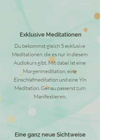
Exklusive Meditationen
Du bekommst gleich 5 exklusive
Meditationen, die es nur in diesem
Audiokurs gibt. Mit dabei ist eine
Morgenmeditation, eine
Einschlafmeditation und eine Yin
Meditation. Genau passend zum
Manifestieren.
Eine ganz neue Sichtweise