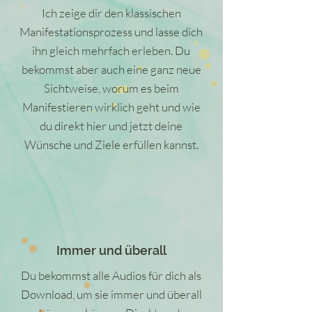
Ich zeige dir den klassischen
Manifestationsprozess und lasse dich
ihn gleich mehrfach erleben. Du
bekommst aber auch eine ganz neue
Sichtweise, worum es beim
Manifestieren wirklich geht und wie
du direkt hier und jetzt deine
Wünsche und Ziele erfüllen kannst.
Immer und überall
Du bekommst alle Audios für dich als
Download, um sie immer und überall