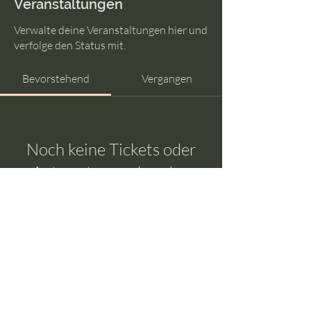
Veranstaltungen
Verwalte deine Veranstaltungen hier und
verfolge den Status mit.
Bevorstehend
Vergangen
Noch keine Tickets oder
Antworten vorhanden
Veranstaltungen durchsuchen
© Franziska Behlert 2022