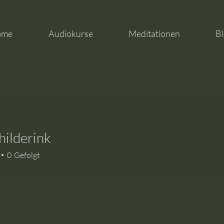
ome
Audiokurse
Meditationen
Bl
childerink
derink
0
Gefolgt