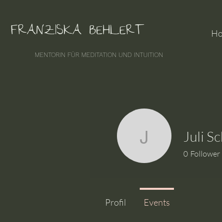
FRANZISKA BEHLERT
H
MENTORIN FÜR MEDITATION UND INTUITION
Juli S
Juli Schil
0
Follower
Profil
Events