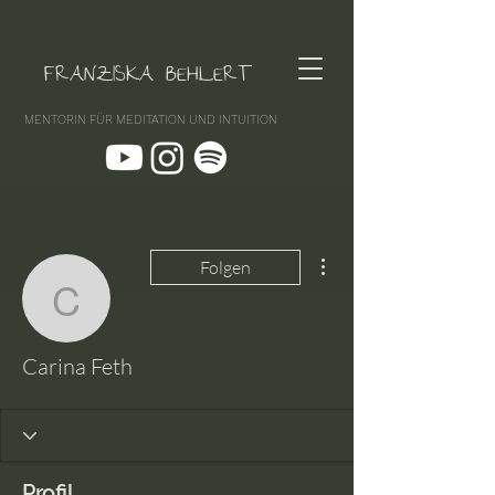
FRANZISKA BEHLERT
MENTORIN FÜR MEDITATION UND INTUITION
Weitere Optionen
Folgen
Carina Feth
Carina Feth
Profil