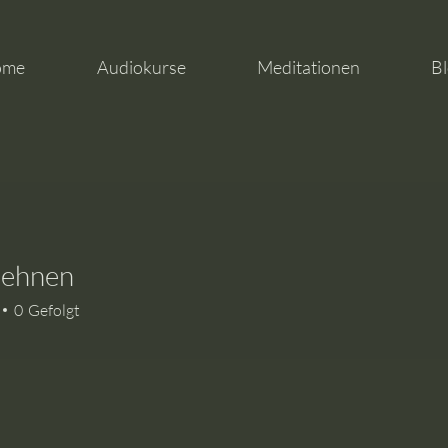
ome
Audiokurse
Meditationen
Bl
Mehnen
nen
0
Gefolgt