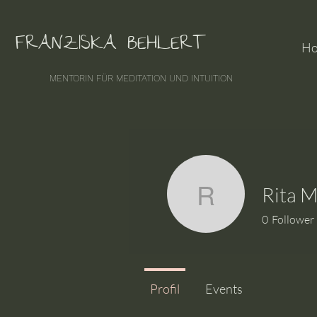
FRANZISKA BEHLERT
H
MENTORIN FÜR MEDITATION UND INTUITION
Rita 
Rita Meh
0
Follower
Profil
Events