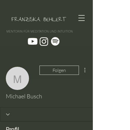
FRANZISKA BEHLERT
MENTORIN FÜR MEDITATION UND INTUITION
Weitere Optionen
Folgen
Michael Busch
Michael Busch
Profil