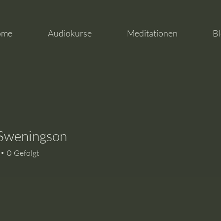
ome
Audiokurse
Meditationen
Bl
 Sweningson
eningson
0
Gefolgt