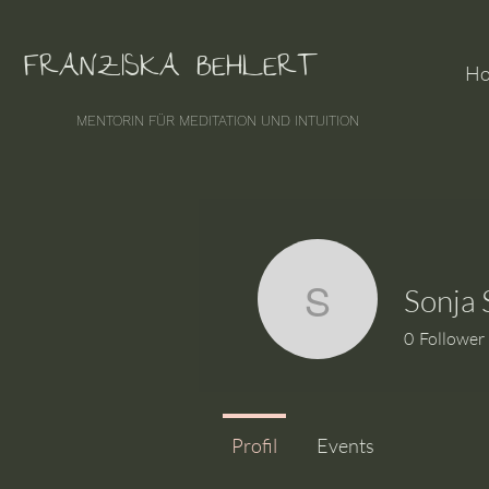
FRANZISKA BEHLERT
H
MENTORIN FÜR MEDITATION UND INTUITION
Sonja
Sonja Sw
0
Follower
Profil
Events