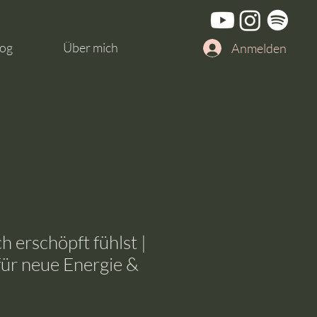
og
Über mich
Anmelden
 erschöpft fühlst |
für neue Energie &