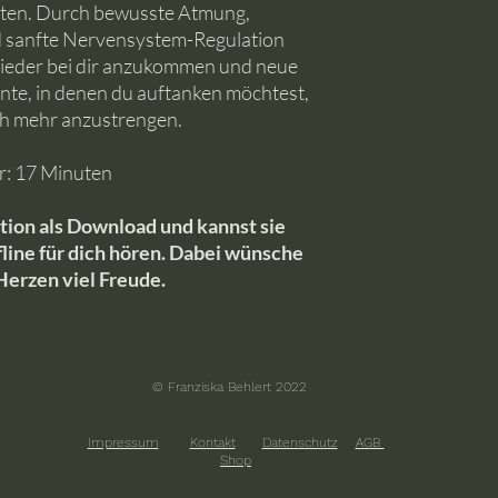
eiten. Durch bewusste Atmung,
sanfte Nervensystem-Regulation
 wieder bei dir anzukommen und neue
nte, in denen du auftanken möchtest,
ch mehr anzustrengen.
: 17 Minuten
ion als Download und kannst sie
fline für dich hören. Dabei wünsche
 Herzen viel Freude.
© Franziska Behlert 2022
Impressum
Kontakt
Datenschutz
AGB
Shop