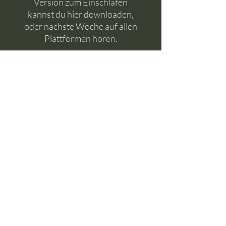
Version zum Einschlafen
kannst du hier downloaden,
oder nächste Woche auf allen
Plattformen hören.
Dauer: 13 Minuten und 2:22
Stunden
Du bekommst beide Audios
als Download und kannst sie
somit immer und überall
offline für dich hören. Dabei
wünsche ich dir von Herzen
viel Freude.
© Franziska Behlert 2022