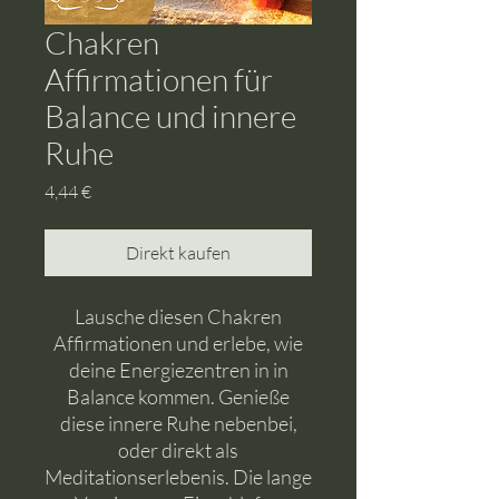
Chakren
Affirmationen für
Balance und innere
Ruhe
Preis
4,44 €
Direkt kaufen
Lausche diesen Chakren
Affirmationen und erlebe, wie
deine Energiezentren in in
Balance kommen. Genieße
diese innere Ruhe nebenbei,
oder direkt als
Meditationserlebenis. Die lange