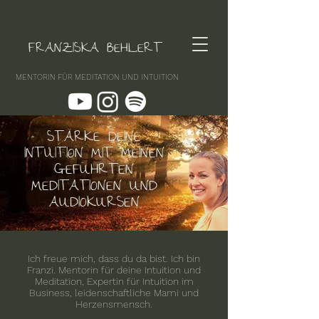
FRANZISKA BEHLERT
MENTORIN FÜR MEDITATION UND INTUITION
STÄRKE DEINE
INTUITION MIT MEINEN
GEFÜHRTEN
MEDITATIONEN UND
AUDIOKURSEN
Ich freue mich, dass du da bist. Ich bin
Franzi. Mentorin für deine Intuition und
Meditation, Expertin für Intuition im
Business, leidenschaftliche Mami und
Herzensmensch.