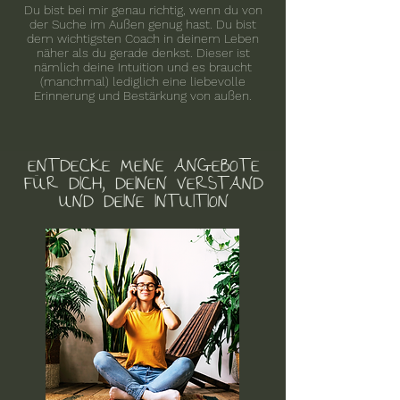
Du bist bei mir genau richtig, wenn du von
der Suche im Außen genug hast. Du bist
dem wichtigsten Coach in deinem Leben
näher als du gerade denkst. Dieser ist
nämlich deine Intuition und es braucht
(manchmal) lediglich eine liebevolle
Erinnerung und Bestärkung von außen.
ENTDECKE MEINE ANGEBOTE
FÜR DICH, DEINEN VERSTAND
UND DEINE INTUITION