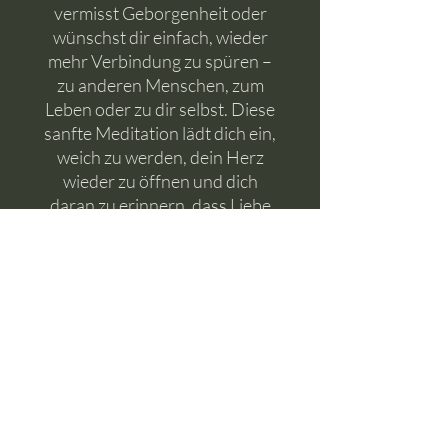
vermisst Geborgenheit oder
wünschst dir einfach, wieder
mehr Verbindung zu spüren –
zu anderen Menschen, zum
Leben oder zu dir selbst. Diese
sanfte Meditation lädt dich ein,
weich zu werden, dein Herz
wieder zu öffnen und dich
daran zu erinnern, dass Liebe
nicht nur im Außen existiert,
sondern auch bereits in dir lebt.
Dauer: 22 Minuten
Du bekommst die Meditation
als Download und kannst sie
somit immer und überall
offline für dich hören. Dabei
wünsche ich dir von Herzen