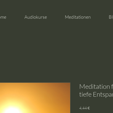
ome
Audiokurse
Meditationen
Bl
Meditation 
tiefe Entsp
Preis
4,44 €