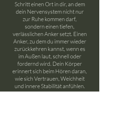
Schritt einen Ort in dir, an dem
dein Nervensystem nicht nur
zur Ruhe kommen darf,
sondern einen tiefen,
verlässlichen Anker setzt. Einen
Anker, zu dem du immer wieder
zurückkehren kannst, wenn es
im Außen laut, schnell oder
fordernd wird. Dein Körper
erinnert sich beim Hören daran,
wie sich Vertrauen, Weichheit
und innere Stabilität anfühlen.
So entsteht mit der Zeit ein
sicherer Raum in dir, der dich
trägt, hält und dich liebevoll
zurück zu dir selbst führt.
Dauer: 20 Minuten