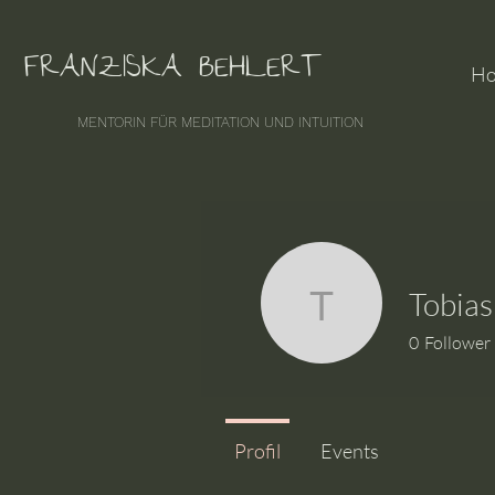
FRANZISKA BEHLERT
H
MENTORIN FÜR MEDITATION UND INTUITION
Tobias
Tobias Bit
0
Follower
Profil
Events