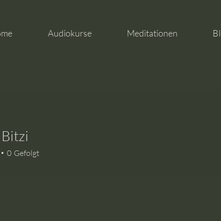
ome
Audiokurse
Meditationen
Bl
 Bitzi
zi
0
Gefolgt