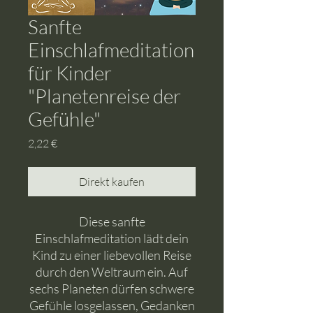
Sanfte
Einschlafmeditation
für Kinder
"Planetenreise der
Gefühle"
Preis
2,22 €
Direkt kaufen
Diese sanfte
Einschlafmeditation lädt dein
Kind zu einer liebevollen Reise
durch den Weltraum ein. Auf
sechs Planeten dürfen schwere
Gefühle losgelassen, Gedanken