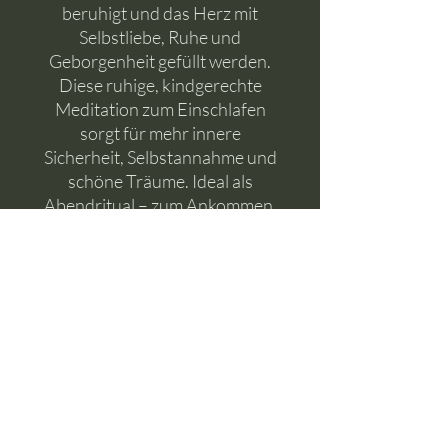
beruhigt und das Herz mit
Selbstliebe, Ruhe und
Geborgenheit gefüllt werden.
Diese ruhige, kindgerechte
Meditation zum Einschlafen
sorgt für mehr innere
Sicherheit, Selbstannahme und
schöne Träume. Ideal als
Abendritual – zum Ankommen,
Loslassen und Einschlafen.
Dauer: 30 Minuten
Du bekommst die Meditation
als Download für deine
Tonbox oder Tigerbox und
kannst sie somit immer und
überall offline für dich hören.
Dabei wünsche ich dir von