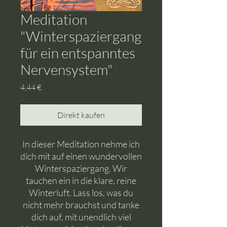
Meditation
"Winterspaziergang
für ein entspanntes
Nervensystem"
Preis
4,44 €
Direkt kaufen
In dieser Meditation nehme ich
dich mit auf einen wundervollen
Winterspaziergang. Wir
tauchen ein in die klare, reine
Winterluft. Lass los, was du
nicht mehr brauchst und tanke
dich auf, mit unendlich viel