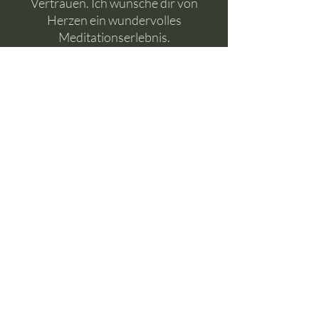
Vertrauen. Ich wünsche dir von
Herzen ein wundervolles
Meditationserlebnis.
Dauer: 30 Minuten
Du bekommst die Meditation
als Download und kannst sie
somit immer und überall
offline für dich hören. Dabei
wünsche ich dir von Herzen
viel Freude.
© Franziska Behlert 2022
Impressum
Kontakt
Datenschutz
AGB
Shop