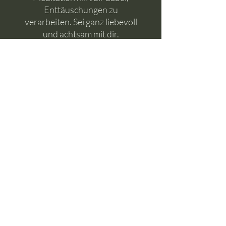
Enttäuschungen zu
verarbeiten. Sei ganz liebevoll
und achtsam mit dir.
Dauer: 36 Minuten
Du bekommst die Meditation
als Download und kannst sie
somit immer und überall
offline für dich hören. Dabei
wünsche ich dir von Herzen
viel Freude.
© Franziska Behlert 2022
Impressum
Kontakt
Datenschutz
AGB
Shop