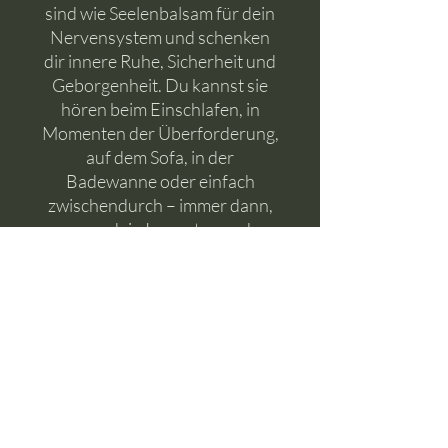
sind wie Seelenbalsam für dein
Nervensystem und schenken
dir innere Ruhe, Sicherheit und
Geborgenheit. Du kannst sie
hören beim Einschlafen, in
Momenten der Überforderung,
auf dem Sofa, in der
Badewanne oder einfach
zwischendurch – immer dann,
wenn dein Innerstes nach
Sicherheit und zur Ruhe
kommen möchte.
Dauer: 28 Minuten
Du bekommst die Meditation
als Download und kannst sie
somit immer und überall
offline für dich hören. Dabei