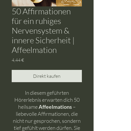
50 Affirmationen
für ein ruhiges
Nervensystem &
innere Sicherheit |
Affeelmation
Preis
4,44 €
Direkt kaufen
In diesem geführten
Hörerlebnis erwarten dich 50
heilsame
Affeelmations
–
liebevolle Affirmationen, die
nicht nur gesprochen, sondern
tief gefühlt werden dürfen. Sie