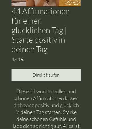
44 Affirmationen
für einen
glücklichen Tag |
Starte positiv in
deinen Tag
Preis
4,44 €
Direkt kaufen
Diese 44 wundervollen und
schönen Affirmationen lassen
dich ganz positiv und glücklich
in deinen Tag starten. Stärke
deine schönen Gefühle und
lade dich so richtig auf. Alles ist