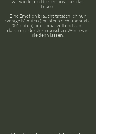
wir wieder und freuen uns über das 
Leben. 
Eine Emotion braucht tatsächlich nur 
wenige Minuten (meistens nicht mehr als 
3Minuten) um einmal voll und ganz 
durch uns durch zu rauschen. Wenn wir 
sie denn lassen.