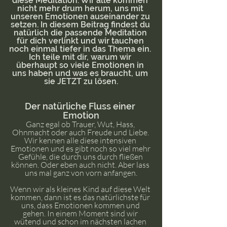
diese Meditation. Wir alle kommen 
nicht mehr drum herum, uns mit 
unseren Emotionen auseinander zu 
setzen. In diesem Beitrag findest du 
natürlich die passende Meditation 
für dich verlinkt und wir tauchen 
noch einmal tiefer in das Thema ein. 
Ich teile mit dir, warum wir 
überhaupt so viele Emotionen in 
uns haben und was es braucht, um 
sie JETZT zu lösen.
Der natürliche Fluss einer 
Emotion
Ganz egal ob Trauer, Wut, Hass, 
Ohnmacht oder auch Freude und Liebe. 
Wir kennen alle diese intensiven 
Emotionen und es gibt noch so viel mehr 
Gefühle, die durch uns durch fließen 
können. Oder eben auch nicht. Aber lass 
uns mal ganz von vorn anfangen.
Wenn wir als kleines Kind auf diese Welt 
kommen, dann ist es das natürlichste für 
uns, dass Emotionen kommen und 
gehen. In einem Moment sind wir 
wütend und schon im nächsten lachen 