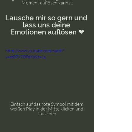
Moment auflösen kannst.
Lausche mir so gern und 
lass uns deine 
Emotionen auflösen ❤
https://www.youtube.com/watch?
v=ct0PV7OFdKs&t=1s
Einfach auf das rote Symbol mit dem 
weißen Play in der Mitte klicken und 
lauschen