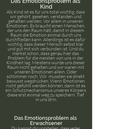
Das Emotionsproblem als 
Kind
Als Kind ist es für uns total wichtig, dass 
wir gehört, gesehen, verstanden und 
gehalten werden. Vor allem in unseren 
Emotionen. Es braucht einen Menschen, 
der uns den Raum hält, damit in diesem 
Raum die Emotion einmal durch uns 
durchfließen kann. Allerdings ist es dafür 
wichtig, dass dieser Mensch selbst klar 
und gut mit sich verbunden ist. Und du 
merkst schon, dass genau hier das 
Problem für die meisten von uns in der 
Kindheit lag. Meistens wurde uns dieser 
Raum nicht gehalten und wir waren mit 
unseren Emotionen allein. Oder 
schlimmer noch. Wir  mussten sie direkt 
bewusst wegdrücken. Wenn Emotionen 
nicht gefühlt werden können, dann ist es 
ein Schutzmechanismus unseres Körpers 
diese erst einmal weg zu speichern. Tief 
in uns drin.
Das Emotionsproblem als 
Erwachsener
Du kannst dir vorstellen, dass jeder 