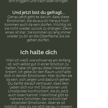
drin triggern und nach oben bringen.
Und jetzt bist du gefragt...
Genau jetzt geht es darum, dass diese 
Emotionen, die da aus dir heraus hoch 
kommen auch da sein dürfen. Wichtig ist, 
sie nicht wieder zurück zu drängen. Denn 
eines ist klar: Sie kommen so lang immer 
wieder zu dir an die Oberfläche, bis sie 
gehen dürfen. 
Ich halte dich
Weil ich weiß, wie schwer es am Anfang 
ist, sich selbst gut in einer Emotion zu 
halten, habe ich genau diese Meditation 
kreiert. Ich gebe dir den Raum und halte 
dich in deinen Emotionen. Hier dürfen sie 
da sein, sich zeigen und dadurch gehen. 
Du darfst darauf vertrauen, dass dein 
Leben dich nur mit Situationen und 
Umständen konfrontiert, die du jetzt 
auch lösen kannst. Manchmal gibt es 
mehrere Schichten, bei wirklich tief 
sitzenden Emotionen. Aber es ist 
möglich, dass du sie jetzt genau in diesem 