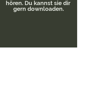
hören. Du kannst sie dir 
gern downloaden.
Hast du Fragen zu 
diesem Thema? 
Schreib sie so gern in die Kommentare ❤
Von Herzen ganz viel Kraft beim 
Auflösen deiner Emotionen.
Deine Franzi
PS: Wenn du das Gefühl hast, dass du 
dich und dein Leben wieder so ganz in 
Balance bringen möchtest, lausche so 
gern in meinem 
Audiokurs "Balance als 