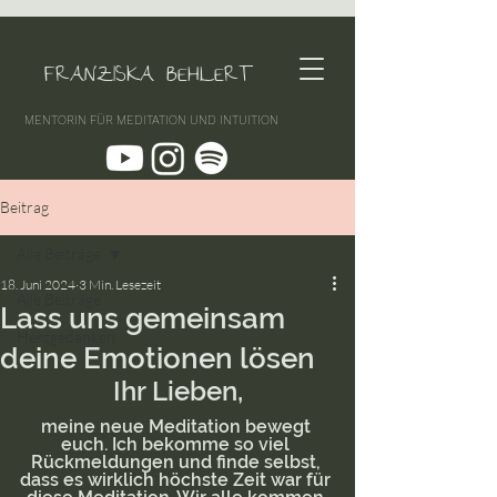
FRANZISKA BEHLERT
MENTORIN FÜR MEDITATION UND INTUITION
Beitrag
Alle Beiträge
18. Juni 2024
3 Min. Lesezeit
Alle Beiträge
Lass uns gemeinsam
Herzgedanken
deine Emotionen lösen
Ihr Lieben,
meine neue Meditation bewegt 
euch. Ich bekomme so viel 
Rückmeldungen und finde selbst, 
dass es wirklich höchste Zeit war für 