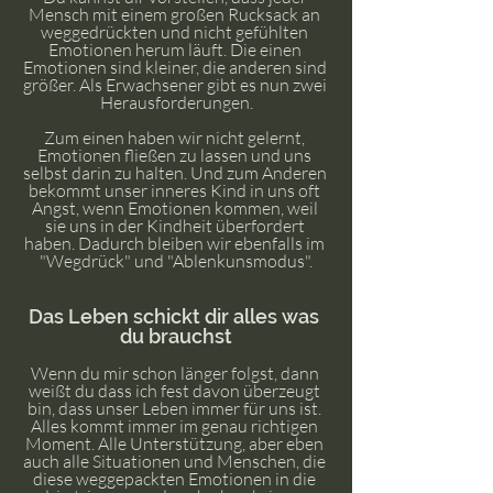
Mensch mit einem großen Rucksack an 
weggedrückten und nicht gefühlten 
Emotionen herum läuft. Die einen 
Emotionen sind kleiner, die anderen sind 
größer. Als Erwachsener gibt es nun zwei 
Herausforderungen.
Zum einen haben wir nicht gelernt, 
Emotionen fließen zu lassen und uns 
selbst darin zu halten. Und zum Anderen 
bekommt unser inneres Kind in uns oft 
Angst, wenn Emotionen kommen, weil 
sie uns in der Kindheit überfordert 
haben. Dadurch bleiben wir ebenfalls im 
"Wegdrück" und "Ablenkunsmodus".
Das Leben schickt dir alles was 
du brauchst
Wenn du mir schon länger folgst, dann 
weißt du dass ich fest davon überzeugt 
bin, dass unser Leben immer für uns ist. 
Alles kommt immer im genau richtigen 
Moment. Alle Unterstützung, aber eben 
auch alle Situationen und Menschen, die 
diese weggepackten Emotionen in die 