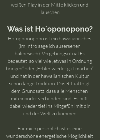
weißen Play in der Mitte klicken und 
lauschen
Was ist Ho´oponopono?
Ho´opnonopono ist ein hawaiianisches 
(im Intro sage ich ausersehen 
balinesisch)  Vergebungsritual Es 
bedeutet  so viel wie „etwas in Ordnung 
bringen“ oder „Fehler wieder gut machen“ 
und hat in der hawaiianischen Kultur 
schon lange Tradition. Das Ritual folgt 
dem Grundsatz, dass alle Menschen 
miteinander verbunden sind. Es hilft 
dabei wieder tief ins Mitgefühl mit dir 
und der Welt zu kommen.
Für mich persönlich ist es eine 
wunderschöne energetische Möglichkeit 