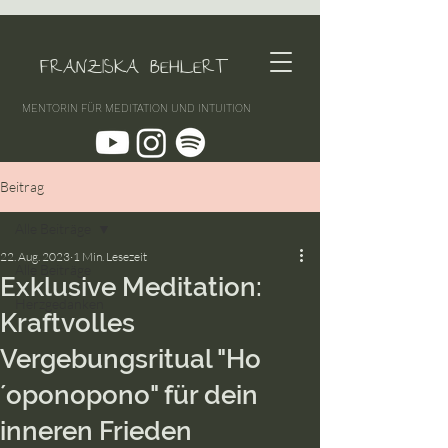
FRANZISKA BEHLERT
MENTORIN FÜR MEDITATION UND INTUITION
Beitrag
Alle Beiträge
22. Aug. 2023
1 Min. Lesezeit
Alle Beiträge
Exklusive Meditation:
Herzgedanken
Kraftvolles
Vergebungsritual "Ho
´oponopono" für dein
inneren Frieden