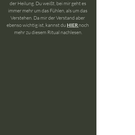
der Heilung. Du weißt, bei mir geht es 
immer mehr um das Fühlen, als um das 
Verstehen. Da mir der Verstand aber 
ebenso wichtig ist, kannst du 
HIER 
noch 
mehr zu diesem Ritual nachlesen.